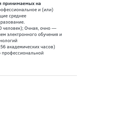
я принимаемых на
рофессиональное и (или)
щие среднее
бразование.
 человек); Очная, очно —
ием электронного обучения и
хнологий
256 академических часов)
 профессиональной