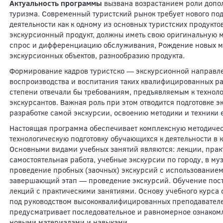
Актуальность программы
вызвана возрастанием роли допол
туризма. Современный туристский рынок требует нового по
деятельности как к одному из основных туристских продукт
экскурсионный продукт, должны иметь свою оригинальную м
спрос и дифференциацию обслуживания, Рождение новых м
экскурсионных объектов, разнообразию продукта.
Формирование кадров туристско — экскурсионной направл
воспроизводства и воспитания таких квалифицированных ра
степени отвечали бы требованиям, предъявляемым к технол
экскурсантов. Важная роль при этом отводится подготовке э
разработке самой экскурсии, освоению методики и техники 
Настоящая программа обеспечивает комплексную методиче
технологическую подготовку обучающихся к деятельности в к
Основными видами учебных занятий являются: лекции, прак
самостоятельная работа, учебные экскурсии по городу, в му
проведение пробных (заочных) экскурсий с использованием
завершающий этап — проведение экскурсий. Обучение пос
лекций с практическими занятиями. Основу учебного курса 
под руководством высококвалифицированных преподавател
предусматривает последовательное и равномерное ознаком
новыми материалами и навыками.