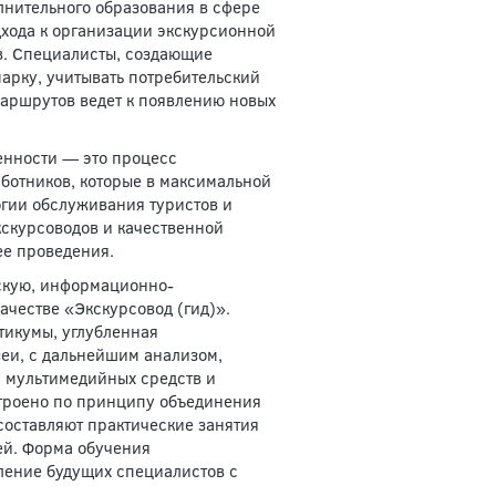
нительного образования в сфере
дхода к организации экскурсионной
ов. Специалисты, создающие
арку, учитывать потребительский
аршрутов ведет к появлению новых
енности — это процесс
ботников, которые в максимальной
огии обслуживания туристов и
кскурсоводов и качественной
ее проведения.
скую, информационно-
ачестве «Экскурсовод (гид)».
тикумы, углубленная
зеи, с дальнейшим анализом,
 мультимедийных средств и
троено по принципу объединения
составляют практические занятия
ей. Форма обучения
ление будущих специалистов с