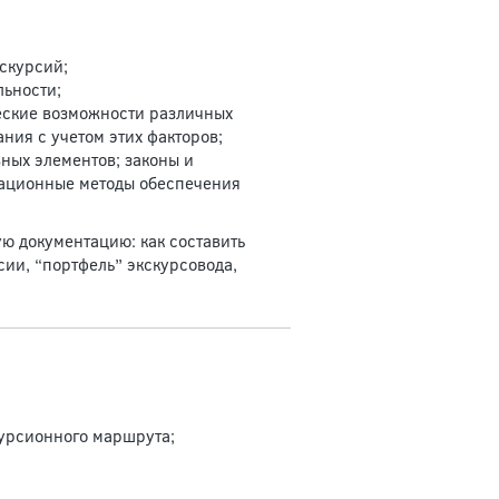
скурсий;
льности;
еские возможности различных
ния с учетом этих факторов;
вных элементов; законы и
зационные методы обеспечения
ю документацию: как составить
сии, “портфель” экскурсовода,
курсионного маршрута;